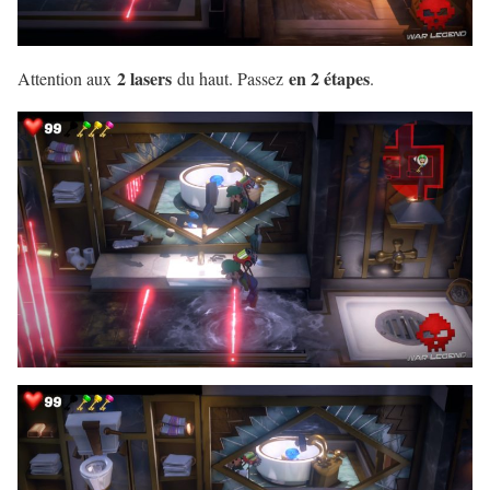
2 lasers
en 2 étapes
Attention aux
du haut. Passez
.