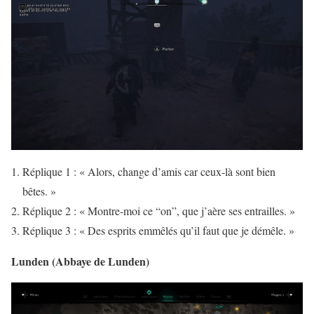
Réplique 1 : « Alors, change d’amis car ceux-là sont bien
bêtes. »
Réplique 2 : « Montre-moi ce “on”, que j’aère ses entrailles. »
Réplique 3 : « Des esprits emmêlés qu’il faut que je démêle. »
Lunden (Abbaye de Lunden)