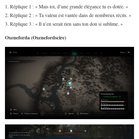
Réplique 1 : « Mais toi, d’une grande élégance tu es dotée. »
Réplique 2 : « Ta valeur est vantée dans de nombreux récits. »
Réplique 3 : « Il n’en serait rien sans ton don si sublime. »
Oxeneforda (Oxenefordscire)