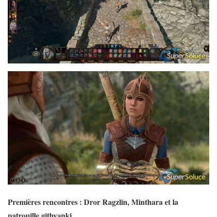
Premières rencontres : Dror Ragzlin, Minthara et la
patrouille githyanki