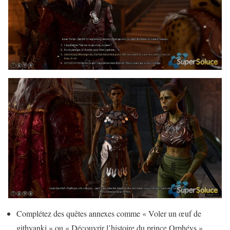
Complétez des quêtes annexes comme « Voler un œuf de
githyanki » ou « Découvrir l’histoire du prince Orphéys ».