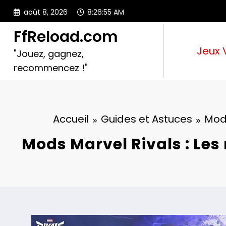
Aller
août 8, 2026
8:26:56 AM
au
contenu
FfReload.com
Jeux 
"Jouez, gagnez,
recommencez !"
Accueil
Guides et Astuces
Mods
Mods Marvel Rivals : Les 