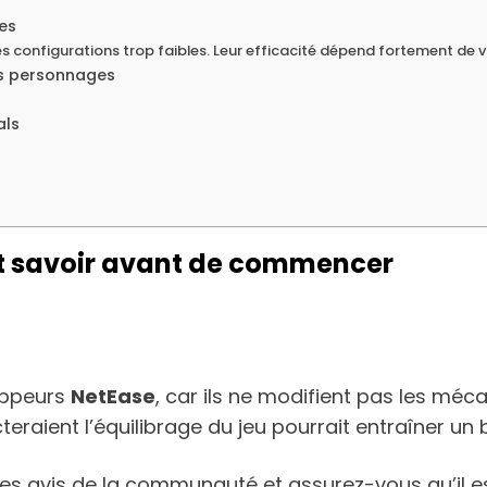
es
s configurations trop faibles. Leur efficacité dépend fortement de v
os personnages
als
aut savoir avant de commencer
loppeurs
NetEase
, car ils ne modifient pas les mé
teraient l’équilibrage du jeu pourrait entraîner un 
 les avis de la communauté et assurez-vous qu’il e