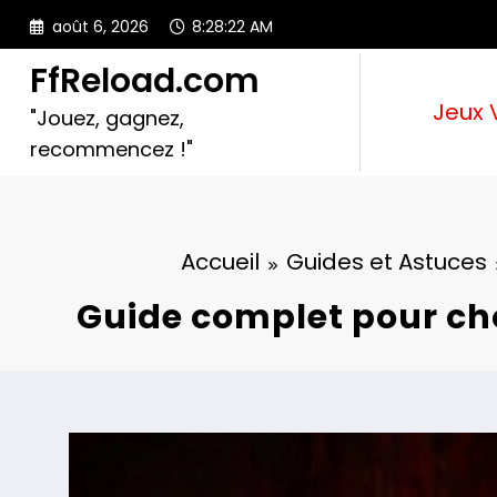
Aller
août 6, 2026
8:28:23 AM
au
contenu
FfReload.com
Jeux 
"Jouez, gagnez,
recommencez !"
Accueil
Guides et Astuces
Guide complet pour choi