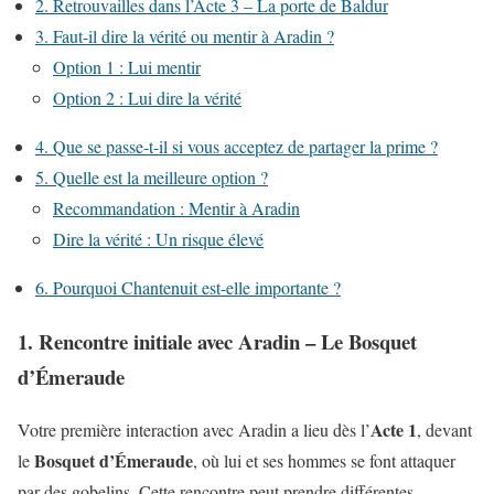
2. Retrouvailles dans l’Acte 3 – La porte de Baldur
3. Faut-il dire la vérité ou mentir à Aradin ?
Option 1 : Lui mentir
Option 2 : Lui dire la vérité
4. Que se passe-t-il si vous acceptez de partager la prime ?
5. Quelle est la meilleure option ?
Recommandation : Mentir à Aradin
Dire la vérité : Un risque élevé
6. Pourquoi Chantenuit est-elle importante ?
1. Rencontre initiale avec Aradin – Le Bosquet
d’Émeraude
Acte 1
Votre première interaction avec Aradin a lieu dès l’
, devant
Bosquet d’Émeraude
le
, où lui et ses hommes se font attaquer
par des gobelins. Cette rencontre peut prendre différentes