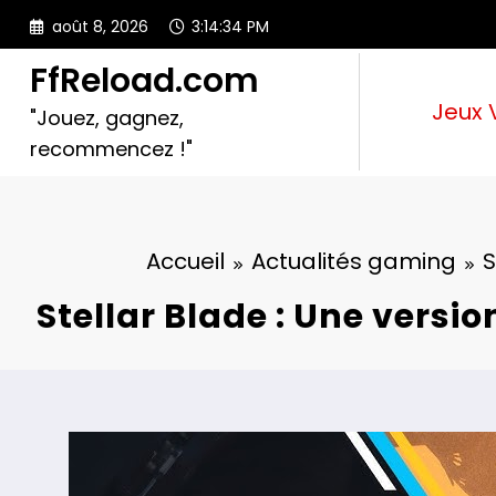
Aller
août 8, 2026
3:14:35 PM
au
contenu
FfReload.com
Jeux 
"Jouez, gagnez,
recommencez !"
Accueil
Actualités gaming
S
Stellar Blade : Une vers