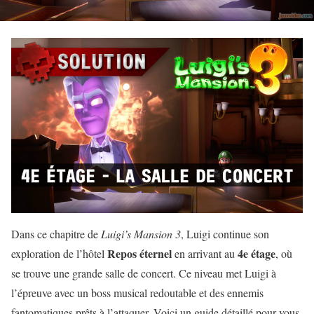
Dans ce chapitre de
Luigi’s Mansion 3
, Luigi continue son
Repos éternel
4e étage
exploration de l’hôtel
en arrivant au
, où
se trouve une grande salle de concert. Ce niveau met Luigi à
l’épreuve avec un boss musical redoutable et des ennemis
fantomatiques prêts à l’attaquer. Voici un guide détaillé pour vous